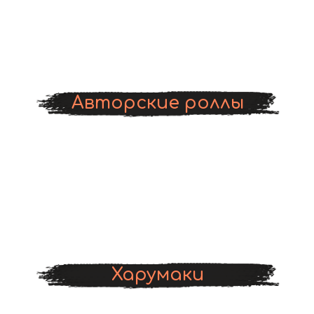
Авторские роллы
Харумаки