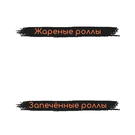
Жареные роллы
Запечённые роллы