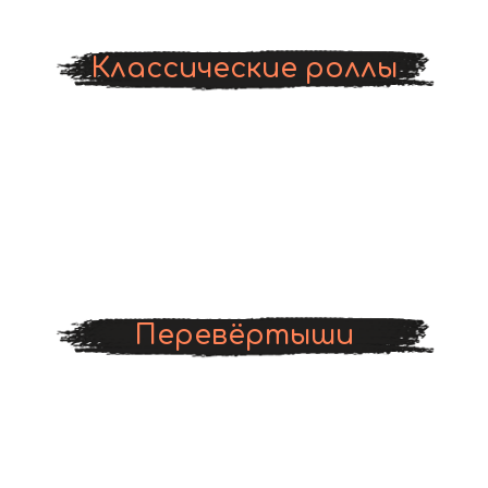
Классические роллы
Перевёртыши