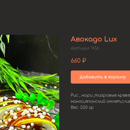
Авокадо Lux
Артикул:
936
660
₽
Добавить в корзину
Рис , нори ,тигровые крев
манго,японский омлет,сли
Вес: 320 гр