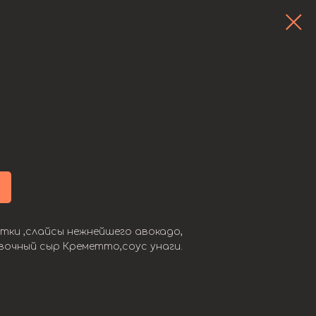
етки ,слайсы нежнейшего авокадо,
вочный сыр Креметто,соус унаги.