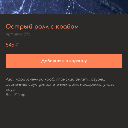
Острый ролл с крабом
Артикул:
292
545
₽
Добавить в корзину
Рис , нори ,снежный краб, японский омлет , огурец,
фирменный соус для запеченных ролл, моцарелла, унаги
соус
Вес: 315 гр