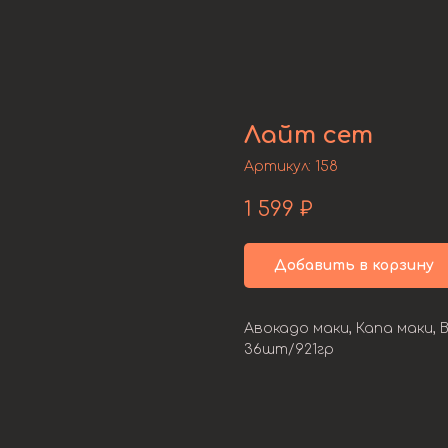
Лайт сет
Артикул:
158
1 599
₽
Добавить в корзину
Авокадо маки, Капа маки, В
36шт/921гр