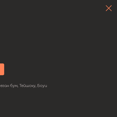
еган бум, Тейшоку, Боуи