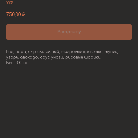
1005
750,00
₽
В корзину
Рис, нори, сыр сливочный, тигровые креветки, тунец,
угорь, авокадо, соус унаги, рисовые шарики.
Вес: 300 гр